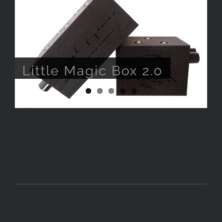
Así fue 2018
fotografía
Little Firefly
Así fue Inight 2018
Little Magic Box 2.0