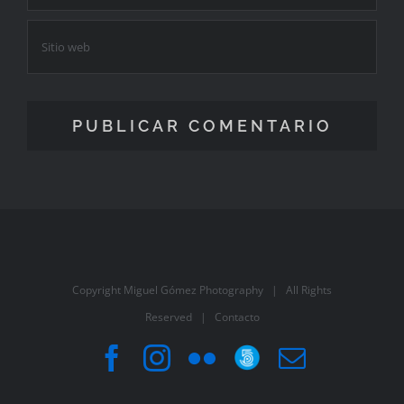
Copyright Miguel Gómez Photography | All Rights
Reserved |
Contacto
Facebook
Instagram
Flickr
500px
Correo
electróni