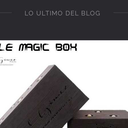
LO ULTIMO DEL BLOG
ue 2018
la) Ética en la fotografía